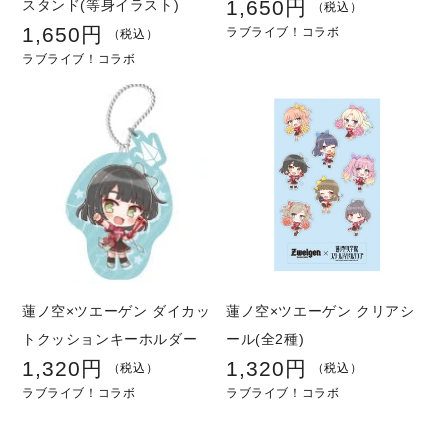
1,650円
スタンド(等身イラスト)
通
（税込）
1,650円
ラブライブ！コラボ
通
常
（税込）
ラブライブ！コラボ
常
価
価
格
格
蓮ノ空×ツエーゲン ダイカッ
蓮ノ空×ツエーゲン クリアシ
トクッションキーホルダー
ール(全2種)
1,320円
1,320円
通
通
（税込）
（税込）
ラブライブ！コラボ
ラブライブ！コラボ
常
常
価
価