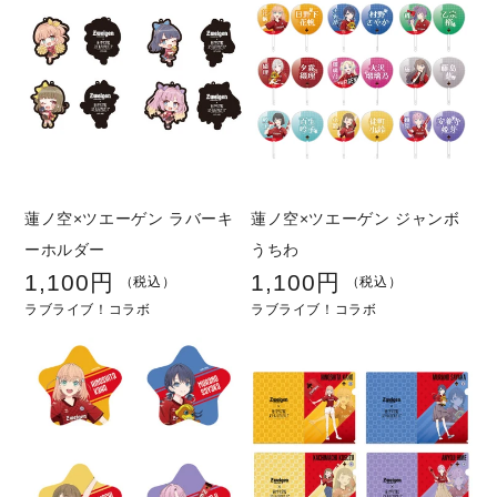
格
格
蓮ノ空×ツエーゲン ラバーキ
蓮ノ空×ツエーゲン ジャンボ
ーホルダー
うちわ
1,100円
1,100円
通
通
（税込）
（税込）
ラブライブ！コラボ
ラブライブ！コラボ
常
常
価
価
格
格