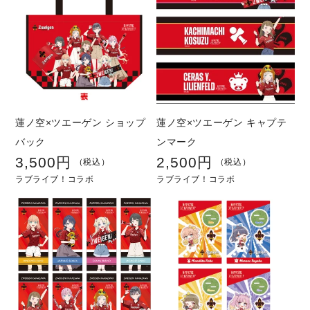
蓮ノ空×ツエーゲン ショップ
蓮ノ空×ツエーゲン キャプテ
バック
ンマーク
3,500円
2,500円
通
通
（税込）
（税込）
ラブライブ！コラボ
ラブライブ！コラボ
常
常
価
価
格
格