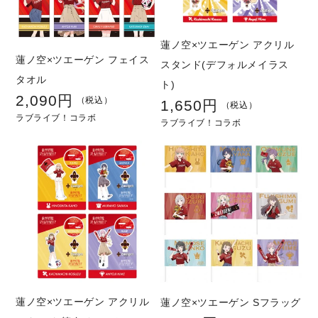
蓮ノ空×ツエーゲン アクリル
蓮ノ空×ツエーゲン フェイス
スタンド(デフォルメイラス
タオル
ト)
2,090円
通
（税込）
1,650円
通
（税込）
ラブライブ！コラボ
常
ラブライブ！コラボ
常
価
価
格
格
蓮ノ空×ツエーゲン アクリル
蓮ノ空×ツエーゲン Sフラッグ