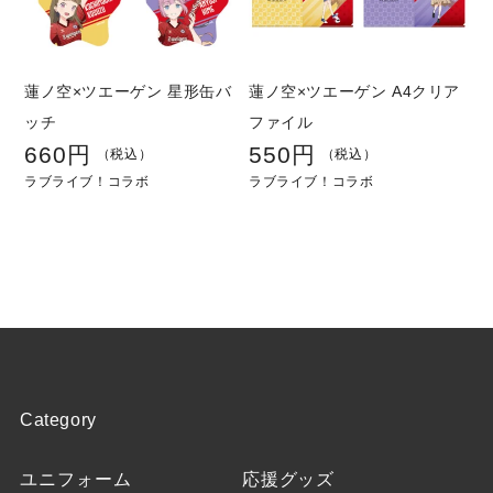
蓮ノ空×ツエーゲン 星形缶バ
蓮ノ空×ツエーゲン A4クリア
ッチ
ファイル
660円
550円
通
通
（税込）
（税込）
ラブライブ！コラボ
ラブライブ！コラボ
常
常
価
価
格
格
Category
ユニフォーム
応援グッズ