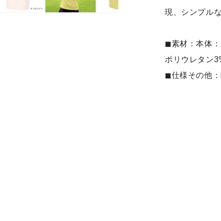
減
現、シンプル
ら
す
◼︎素材：
本体：
ポリウレタン3
◼︎仕様その他