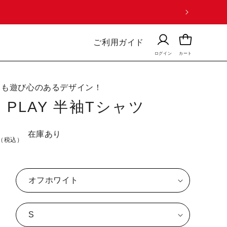
ロ
カ
グ
ー
ご利用ガイド
イ
ログイン
カート
ト
ン
らも遊び心のあるデザイン！
l PLAY 半袖Tシャツ
在庫あり
（税込）