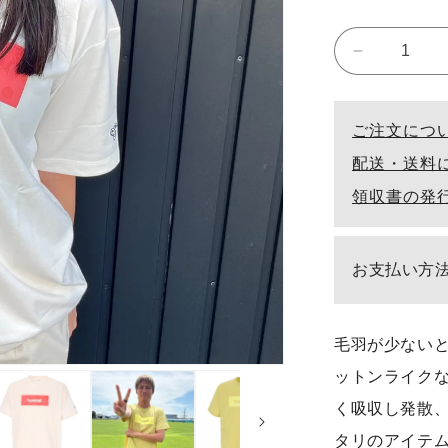
hummel
PLAY
半
ご注文につ
袖
配送・送料
T
領収書の発
シ
ャ
お支払い方
ツ
の
毛羽が少ないと
数
ットンライク
量
く吸収し発散
を
タリのアイテ