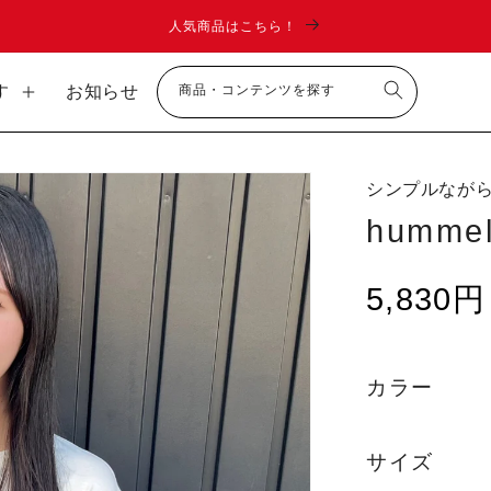
page_classes コンテンツに進む
人気商品はこちら！
す
お知らせ
商品・コンテンツを探す
シンプルなが
ップ
humme
5,830円
通
常
価
カラー
格
サイズ