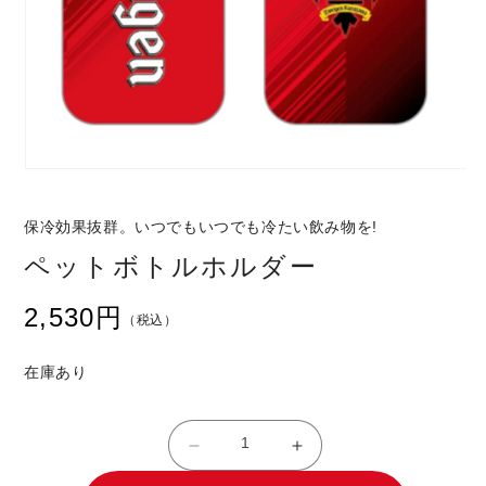
モ
ー
保冷効果抜群。いつでもいつでも冷たい飲み物を!
ダ
ペットボトルホルダー
ル
で
通
2,530円
（税込）
メ
常
デ
価
在庫あり
ィ
格
ア
(1)
ペ
ペ
を