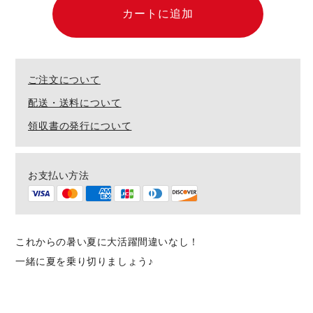
ッ
ッ
カートに追加
開
ト
ト
く
ボ
ボ
ト
ト
ご注文について
ル
ル
ホ
ホ
配送・送料について
ル
ル
領収書の発行について
ダ
ダ
ー
ー
お支払い方法
の
の
数
数
量
量
を
を
これからの暑い夏に大活躍間違いなし！
減
増
一緒に夏を乗り切りましょう♪
ら
や
す
す