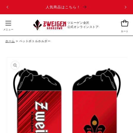
page_classes コンテンツに進む
人気商品はこちら！
カ
ツエーゲン金沢
ー
公式オンラインストア
メニュー
カート
ト
ホーム
>
ペットボトルホルダー
商品情報にスキップ